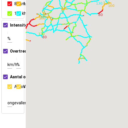
80 km/h
100 km/h
120 km/h
130 km/h
Intensiteit/capaciteit
Maximaal
%
Overtredingen
Overschrijdingswaarde
Minimaal percentage
km/h
%
Aantal ongevallen
Autos
Vrachtwagen
Minimum aantal
ongevallen
ongevallen