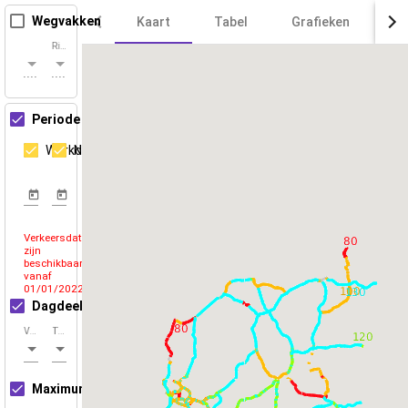
Wegvakken
Kaart
Tabel
Grafieken
Ur
Rijrichting
Wegnummer
Beide
Periode
Werkdag
Niet-werkdag
Van
Tot
Verkeersdata
zijn
beschikbaar
vanaf
01/01/2022
Dagdeel
Van
Tot
06:00
10:00
Maximum snelheid